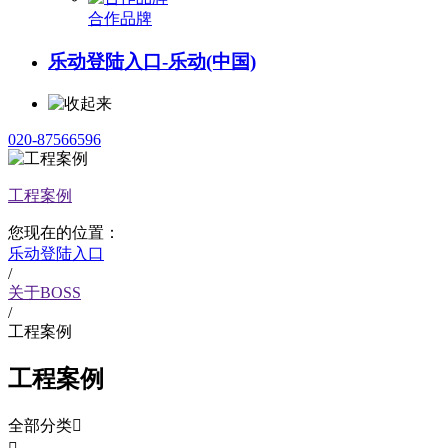
合作品牌
乐动登陆入口-乐动(中国)
020-87566596
工程案例
您现在的位置：
乐动登陆入口
/
关于BOSS
/
工程案例
工程案例
全部分类
