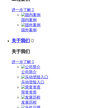
进一步了解

国内案例
国外案例
关于我们

关于我们
进一步了解

公司简介
乐动登陆入口
荣誉资质
发展历程